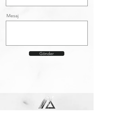
Mesaj
Gönder
aydustyapimuhendislik.com
Ana Sayfa